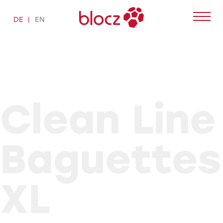
Skip
to
DE
EN
content
Clean Line
Baguettes
XL